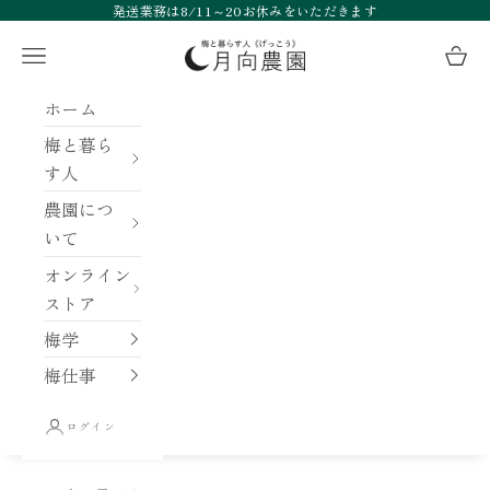
コンテンツへスキップ
発送業務は8/11～20お休みをいただきます
月向農園
メニュー
カー
ホーム
梅と暮ら
す人
農園につ
いて
オンライン
ストア
梅学
梅仕事
ログイン