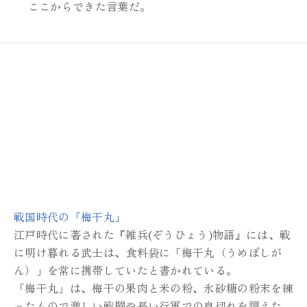
ここからできた言葉だ。
戦国時代の「梅干丸」
江戸時代に著された『雑兵(ぞうひょう)物語』
には、戦
に明け暮れる武士は、
食料袋に「梅干丸（うめぼしが
ん）」を
常に携帯していたと書かれている。
「梅干丸」は、梅干の果肉と米の粉、
氷砂糖の粉末を練
ったもので
激しい戦闘や長い行軍での息切れを調えた