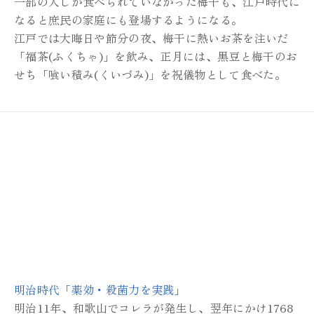
一部の人しか食べられていなかった梅干も、
江戸時代に
なると庶民の家庭にも
登場するようになる。
江戸では大晦日や節分の夜、
梅干に熱いお茶を注いだ
「福茶(ふくちゃ)」を飲み、
正月には、黒豆と梅干のお
せち
「喰い積み(くいづみ)」を祝儀物として食べた。
明治時代「薬効・殺菌力を実践」
明治11年、和歌山でコレラが発生し、
翌年にかけ1768