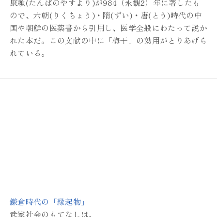
康頼(たんばのやすより)が
984（永観2）年に著したも
ので、
六朝(りくちょう)・隋(ずい)・唐(とう)時代の
中
国や朝鮮の医薬書から引用し、
医学全般にわたって説か
れた本だ。
この文献の中に「梅干」の効用がとりあげら
れている。
鎌倉時代の「縁起物」
武家社会のもてなしは、