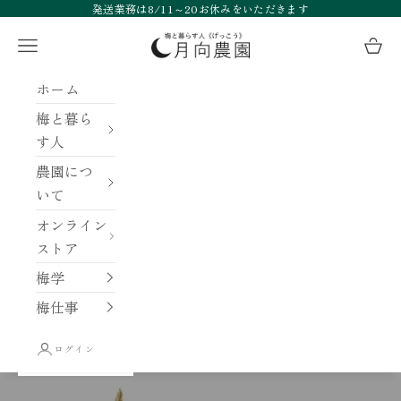
コンテンツへスキップ
発送業務は8/11～20お休みをいただきます
月向農園
メニュー
カー
ホーム
梅と暮ら
す人
農園につ
いて
オンライン
ストア
梅学
梅仕事
ログイン