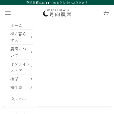
コンテンツへスキップ
発送業務は8/11～20お休みをいただきます
月向農園
メニュー
カー
ホーム
梅と暮ら
す人
農園につ
いて
オンライン
ストア
梅学
梅仕事
ログイン