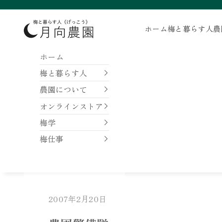
コンテンツへスキップ
月向農園
ホーム
梅と暮らす人
農
ホーム
梅と暮らす人
農園について
オンラインストア
梅学
梅仕事
2007年2月20日