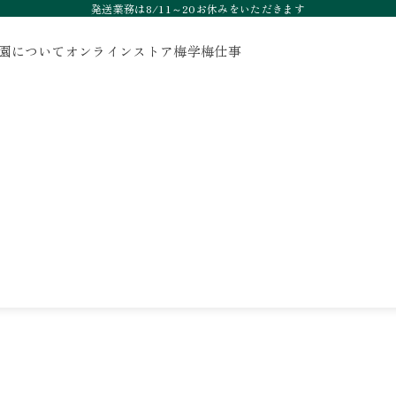
発送業務は8/11～20お休みをいただきます
園について
オンラインストア
梅学
梅仕事