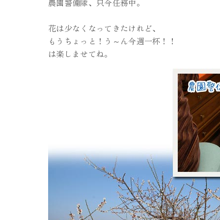
農園警備隊、只今任務中。
花は少なくなってきたけれど、
もうちょっと！う～ん今週一杯！！
は楽しませてね。