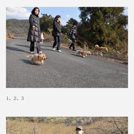
1、2、3