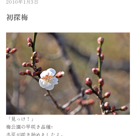
2010年1月3日
初探梅
「見っけ！」
梅公園の早咲き品種↑
冬至が咲き始めましたよ。