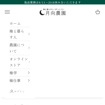
コンテンツへスキップ
発送業務は8/11～20お休みをいただきます
月向農園
メニュー
カー
ホーム
梅と暮ら
す人
農園につ
いて
オンライン
ストア
梅学
梅仕事
ログイン