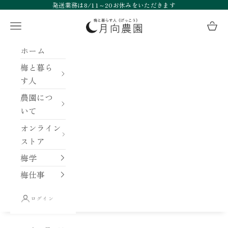
コンテンツへスキップ
発送業務は8/11～20お休みをいただきます
月向農園
メニュー
カー
ホーム
梅と暮ら
す人
農園につ
いて
オンライン
ストア
梅学
梅仕事
ログイン