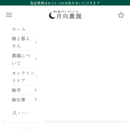
コンテンツへスキップ
発送業務は8/11～20お休みをいただきます
月向農園
メニュー
カー
ホーム
梅と暮ら
す人
農園につ
いて
オンライン
ストア
梅学
梅仕事
ログイン